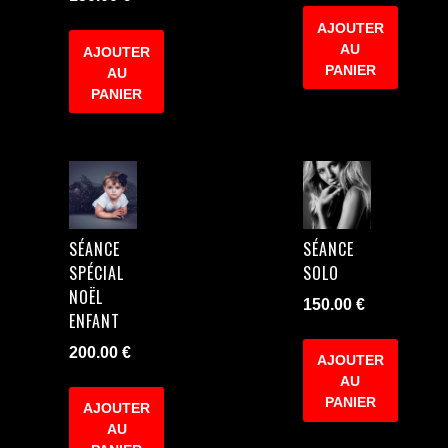
AJOUTER
AU
AJOUTER
PANIER
AU
PANIER
SÉANCE
SÉANCE
SPÉCIAL
SOLO
NOËL
150.00
€
ENFANT
200.00
€
AJOUTER
AU
PANIER
AJOUTER
AU