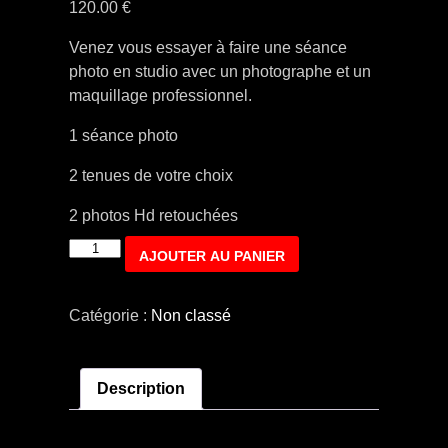
120.00
€
Venez vous essayer à faire une séance
photo en studio avec un photographe et un
maquillage professionnel.
1 séance photo
2 tenues de votre choix
2 photos Hd retouchées
quantité
AJOUTER AU PANIER
de
Séance
Catégorie :
Non classé
pour
bébé
de
Description
3
mois
à