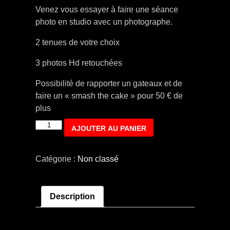
Venez vous essayer à faire une séance
photo en studio avec un photographe.
2 tenues de votre choix
3 photos Hd retouchées
Possibilité de rapporter un gateaux et de
faire un « smash the cake » pour 50 € de
plus
quantité
AJOUTER AU PANIER
de
Séance
Catégorie :
Non classé
pour
parents
et
Description
bébé