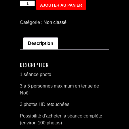
quantité
AJOUTER AU PANIER
de
Séance
Catégorie :
Non classé
Spécial
Noël
en
Description
famille
DESCRIPTION
1 séance photo
3 à 5 personnes maximum en tenue de
Noël
3 photos HD retouchées
Possibilité d’acheter la séance complète
(environ 100 photos)